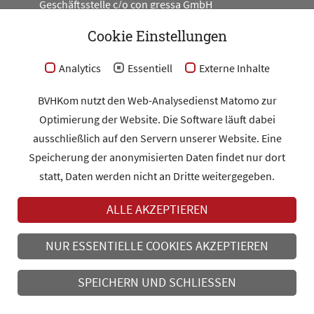
Geschäftsstelle c/o con gressa GmbH
Engeldamm 62
10179 Berlin
Cookie Einstellungen
#BV_HKOM
Analytics
Essentiell
Externe Inhalte
BVHKom nutzt den Web-Analysedienst Matomo zur
Optimierung der Website. Die Software läuft dabei
Kontakt
ausschließlich auf den Servern unserer Website. Eine
Impressum
Speicherung der anonymisierten Daten findet nur dort
Datenschutz
statt, Daten werden nicht an Dritte weitergegeben.
ALLE AKZEPTIEREN
MITGLIEDERBEREICH
NUR ESSENTIELLE COOKIES AKZEPTIEREN
MITGLIED WERDEN
SPEICHERN UND SCHLIESSEN