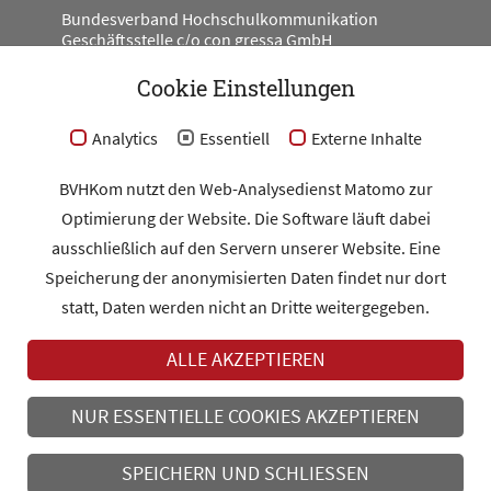
Bundesverband Hochschulkommunikation
Geschäftsstelle c/o con gressa GmbH
Engeldamm 62
10179 Berlin
Cookie Einstellungen
#BV_HKOM
Analytics
Essentiell
Externe Inhalte
BVHKom nutzt den Web-Analysedienst Matomo zur
Optimierung der Website. Die Software läuft dabei
Kontakt
ausschließlich auf den Servern unserer Website. Eine
Impressum
Speicherung der anonymisierten Daten findet nur dort
Datenschutz
statt, Daten werden nicht an Dritte weitergegeben.
ALLE AKZEPTIEREN
MITGLIEDERBEREICH
NUR ESSENTIELLE COOKIES AKZEPTIEREN
MITGLIED WERDEN
SPEICHERN UND SCHLIESSEN