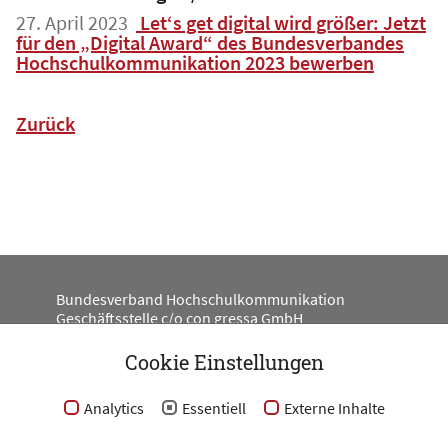
27. April 2023
Let‘s get digital wird größer: Jetzt
für den „Digital Award“ des Bundesverbandes
Hochschulkommunikation 2023 bewerben
Zurück
Bundesverband Hochschulkommunikation
Geschäftsstelle c/o con gressa GmbH
Engeldamm 62
10179 Berlin
Cookie Einstellungen
#BV_HKOM
Analytics
Essentiell
Externe Inhalte