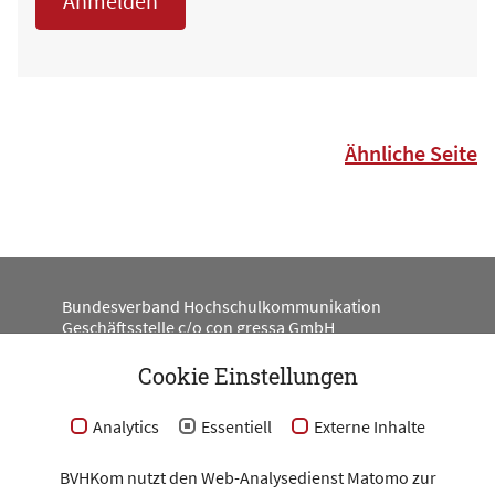
Ähnliche Seite
Bundesverband Hochschulkommunikation
Geschäftsstelle c/o con gressa GmbH
Engeldamm 62
10179 Berlin
Cookie Einstellungen
#BV_HKOM
Analytics
Essentiell
Externe Inhalte
BVHKom nutzt den Web-Analysedienst Matomo zur