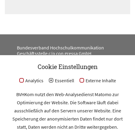
Bundesverband Hochschulkommunikation
Geschäftsstelle c/o con gressa GmbH
Engeldamm 62
10179 Berlin
Cookie Einstellungen
#BV_HKOM
Analytics
Essentiell
Externe Inhalte
BVHKom nutzt den Web-Analysedienst Matomo zur
Optimierung der Website. Die Software läuft dabei
Kontakt
ausschließlich auf den Servern unserer Website. Eine
Impressum
Speicherung der anonymisierten Daten findet nur dort
Datenschutz
statt, Daten werden nicht an Dritte weitergegeben.