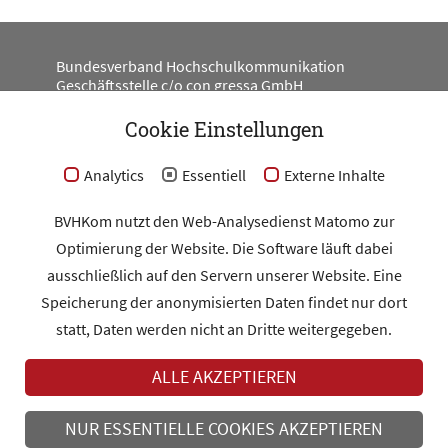
Bundesverband Hochschulkommunikation
Geschäftsstelle c/o con gressa GmbH
Engeldamm 62
10179 Berlin
Cookie Einstellungen
#BV_HKOM
Analytics
Essentiell
Externe Inhalte
BVHKom nutzt den Web-Analysedienst Matomo zur
Optimierung der Website. Die Software läuft dabei
Kontakt
ausschließlich auf den Servern unserer Website. Eine
Impressum
Speicherung der anonymisierten Daten findet nur dort
Datenschutz
statt, Daten werden nicht an Dritte weitergegeben.
ALLE AKZEPTIEREN
MITGLIEDERBEREICH
NUR ESSENTIELLE COOKIES AKZEPTIEREN
MITGLIED WERDEN