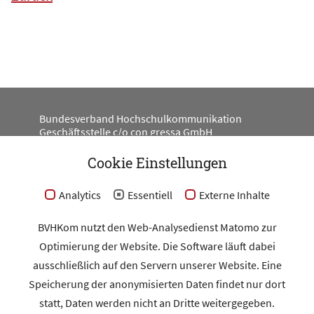
Bundesverband Hochschulkommunikation
Geschäftsstelle c/o con gressa GmbH
Engeldamm 62
10179 Berlin
Cookie Einstellungen
#BV_HKOM
Analytics
Essentiell
Externe Inhalte
BVHKom nutzt den Web-Analysedienst Matomo zur
Optimierung der Website. Die Software läuft dabei
Kontakt
ausschließlich auf den Servern unserer Website. Eine
Impressum
Speicherung der anonymisierten Daten findet nur dort
Datenschutz
statt, Daten werden nicht an Dritte weitergegeben.