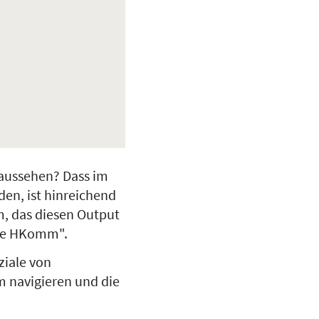
aussehen? Dass im
den, ist hinreichend
m, das diesen Output
ide HKomm".
ziale von
m navigieren und die