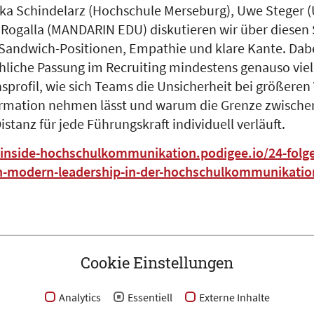
a Schindelarz (Hochschule Merseburg), Uwe Steger (U
Rogalla (MANDARIN EDU) diskutieren wir über diesen 
Sandwich-Positionen, Empathie und klare Kante. Dab
liche Passung im Recruiting mindestens genauso viel
nsprofil, wie sich Teams die Unsicherheit bei größere
ormation nehmen lässt und warum die Grenze zwischen
istanz für jede Führungskraft individuell verläuft.
/inside-hochschulkommunikation.podigee.io/24-folge
-modern-leadership-in-der-hochschulkommunikatio
Cookie Einstellungen
Analytics
Essentiell
Externe Inhalte