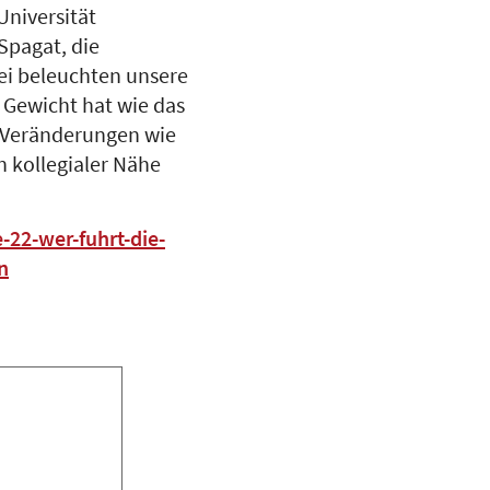
niversität
Spagat, die
ei beleuchten unsere
 Gewicht hat wie das
n Veränderungen wie
 kollegialer Nähe
-22-wer-fuhrt-die-
n