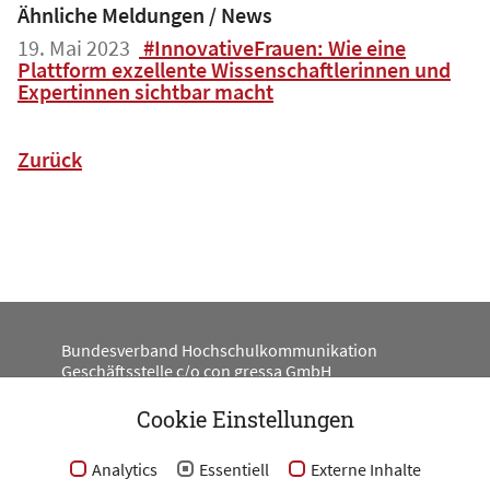
Ähnliche Meldungen / News
19. Mai 2023
#InnovativeFrauen: Wie eine
Plattform exzellente Wissenschaftlerinnen und
Expertinnen sichtbar macht
Zurück
Bundesverband Hochschulkommunikation
Geschäftsstelle c/o con gressa GmbH
Engeldamm 62
10179 Berlin
Cookie Einstellungen
#BV_HKOM
Analytics
Essentiell
Externe Inhalte